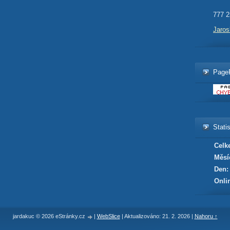
777 2
Jaro
Page
Statis
Celk
Měsí
Den:
Onli
jardakuc © 2026 eStránky.cz
|
WebSlice
|
Aktualizováno: 21. 2. 2026
|
Nahoru ↑