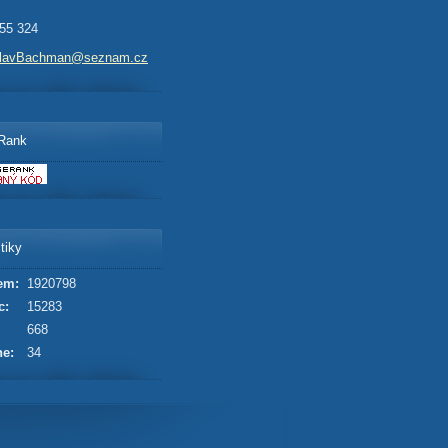
55 324
slavBachman@seznam.cz
Rank
tiky
em:
1920798
c:
15283
668
ne:
34