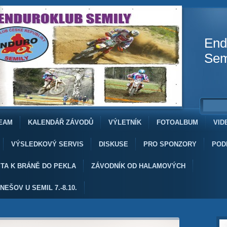
End
Sem
EAM
KALENDÁŘ ZÁVODŮ
VÝLETNÍK
FOTOALBUM
VID
VÝSLEDKOVÝ SERVIS
DISKUSE
PRO SPONZORY
POD
TA K BRÁNĚ DO PEKLA
ZÁVODNÍK OD HALAMOVÝCH
NEŠOV U SEMIL 7.-8.10.