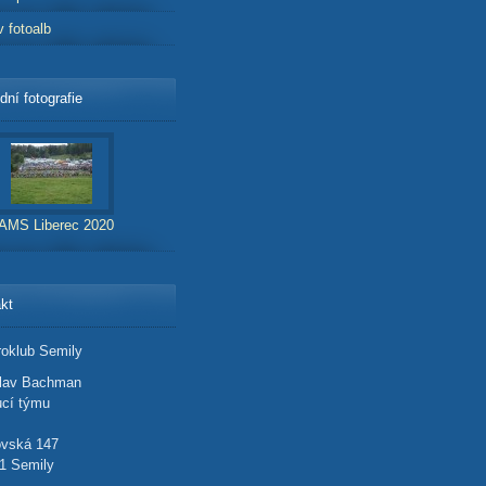
v fotoalb
dní fotografie
AMS Liberec 2020
kt
oklub Semily
slav Bachman
cí týmu
ovská 147
1 Semily