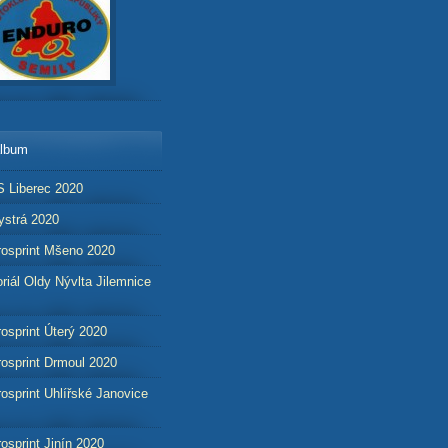
album
 Liberec 2020
strá 2020
osprint Mšeno 2020
iál Oldy Nývlta Jilemnice
osprint Úterý 2020
osprint Drmoul 2020
osprint Uhlířské Janovice
osprint Jinín 2020