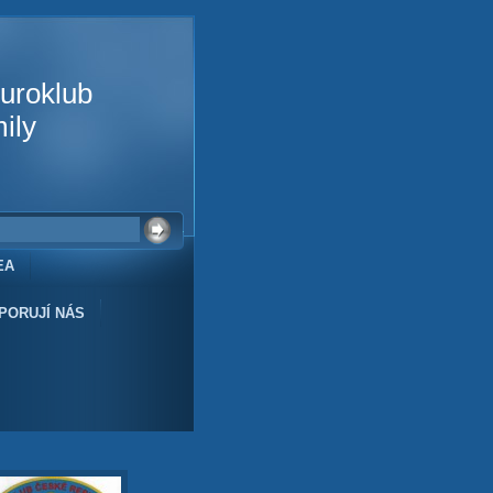
uroklub
ily
EA
PORUJÍ NÁS