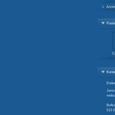
Archi
Posle
C
Konta
Endur
Jaro
vedou
Bořk
513 0