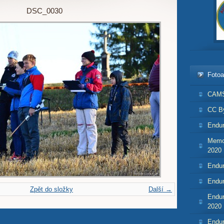
DSC_0030
Foto
CAMS
CC By
Endur
Memor
2020
Endur
Endur
Zpět do složky
Další →
Endur
2020
Endur