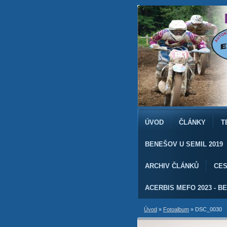
ÚVOD
ČLÁNKY
T
BENEŠOV U SEMIL 2019
ARCHIV ČLÁNKŮ
CES
ACERBIS MEFO 2023 - BE
Úvod
»
Fotoalbum
»
DSC_0030