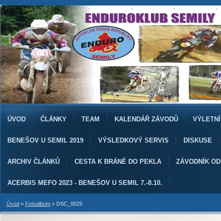
ÚVOD
ČLÁNKY
TEAM
KALENDÁŘ ZÁVODŮ
VÝLETNÍ
BENEŠOV U SEMIL 2019
VÝSLEDKOVÝ SERVIS
DISKUSE
ARCHIV ČLÁNKŮ
CESTA K BRÁNĚ DO PEKLA
ZÁVODNÍK O
ACERBIS MEFO 2023 - BENEŠOV U SEMIL 7.-8.10.
Úvod
»
Fotoalbum
»
DSC_0025