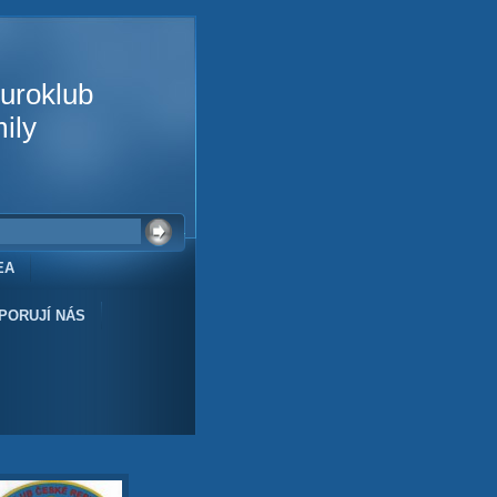
uroklub
ily
EA
PORUJÍ NÁS