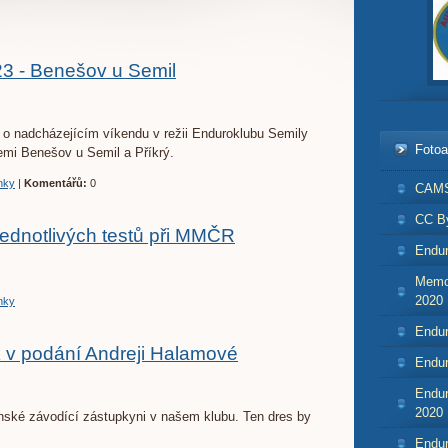
23 - Benešov u Semil
de o nadcházejícím víkendu v režii Enduroklubu Semily
Foto
cemi Benešov u Semil a Příkrý.
nky
|
Komentářů:
0
CAMS
CC By
jednotlivých testů při MMČR
Endur
Memor
2020
nky
Endur
 v podání Andreji Halamové
Endur
Endur
2020
enské závodící zástupkyni v našem klubu. Ten dres by
Endur