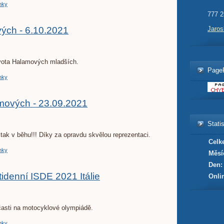
nky
777 2
ých - 6.10.2021
Jaro
vota Halamových mladších.
Page
nky
mových - 23.09.2021
Statis
tak v běhu!!! Díky za opravdu skvělou reprezentaci.
Celk
nky
Měsí
Den:
idenní ISDE 2021 Itálie
Onli
časti na motocyklové olympiádě.
nky