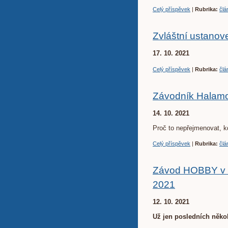
Celý příspěvek
|
Rubrika:
člá
Zvláštní ustano
17. 10. 2021
Celý příspěvek
|
Rubrika:
člá
Závodník Halamo
14. 10. 2021
Proč to nepřejmenovat, kd
Celý příspěvek
|
Rubrika:
člá
Závod HOBBY v r
2021
12. 10. 2021
Už jen posledních někol