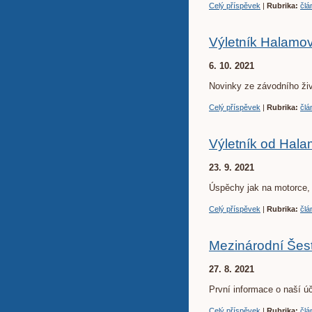
Celý příspěvek
|
Rubrika:
člá
Výletník Halamov
6. 10. 2021
Novinky ze závodního ži
Celý příspěvek
|
Rubrika:
člá
Výletník od Hala
23. 9. 2021
Úspěchy jak na motorce, 
Celý příspěvek
|
Rubrika:
člá
Mezinárodní Šest
27. 8. 2021
První informace o naší ú
Celý příspěvek
|
Rubrika:
člá