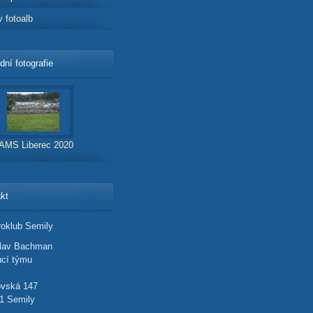
v fotoalb
dní fotografie
AMS Liberec 2020
kt
oklub Semily
slav Bachman
cí týmu
ovská 147
1 Semily