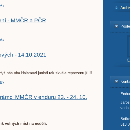
nky
Archi
vení - MMČR a PČR
Posle
nky
vých - 14.10.2021
C
yž nás oba Halamovi junioři tak skvěle reprezentují!!!!
Konta
nky
Endur
ámci MMČR v enduru 23. - 24. 10.
Jaro
vedou
Bořk
ik volných míst na neděli.
513 0