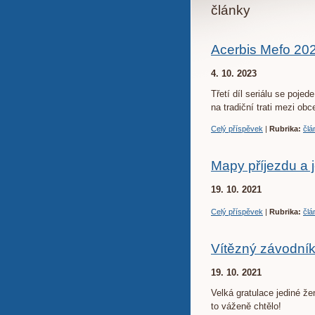
články
Acerbis Mefo 20
4. 10. 2023
Třetí díl seriálu se poje
na tradiční trati mezi ob
Celý příspěvek
|
Rubrika:
člá
Mapy příjezdu a 
19. 10. 2021
Celý příspěvek
|
Rubrika:
člá
Vítězný závodník
19. 10. 2021
Velká gratulace jediné ž
to váženě chtělo!