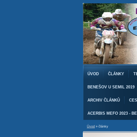
ÚVOD
ČLÁNKY
T
BENEŠOV U SEMIL 2019
ARCHIV ČLÁNKŮ
CES
ACERBIS MEFO 2023 - BE
Úvod
»
články