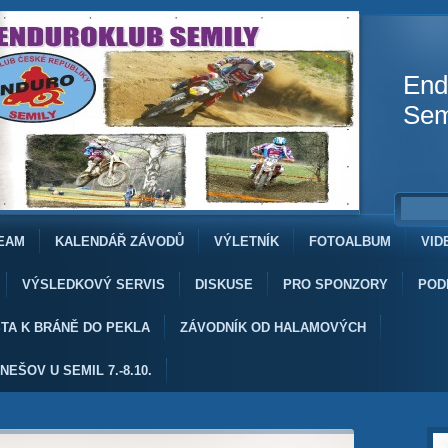
End
Sem
EAM
KALENDÁŘ ZÁVODŮ
VÝLETNÍK
FOTOALBUM
VID
VÝSLEDKOVÝ SERVIS
DISKUSE
PRO SPONZORY
POD
TA K BRÁNĚ DO PEKLA
ZÁVODNÍK OD HALAMOVÝCH
NEŠOV U SEMIL 7.-8.10.