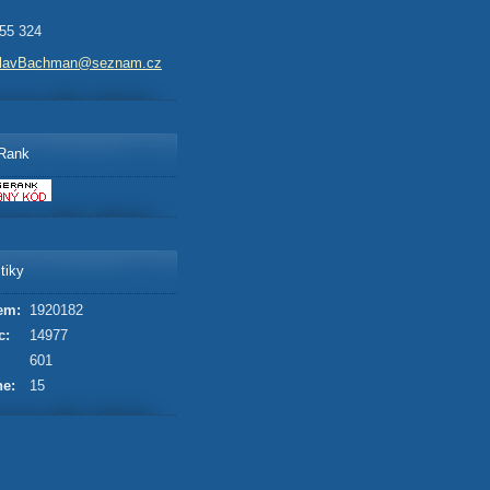
55 324
slavBachman@seznam.cz
Rank
tiky
em:
1920182
c:
14977
601
ne:
15