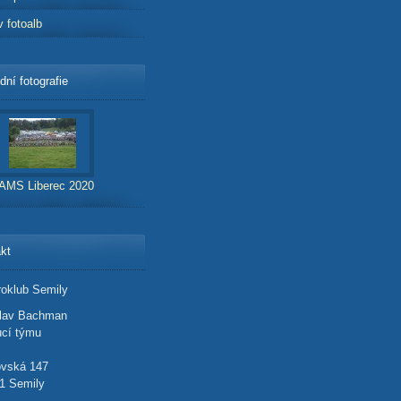
v fotoalb
dní fotografie
AMS Liberec 2020
kt
oklub Semily
slav Bachman
cí týmu
ovská 147
1 Semily