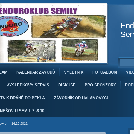
End
Sem
EAM
KALENDÁŘ ZÁVODŮ
VÝLETNÍK
FOTOALBUM
VID
VÝSLEDKOVÝ SERVIS
DISKUSE
PRO SPONZORY
POD
TA K BRÁNĚ DO PEKLA
ZÁVODNÍK OD HALAMOVÝCH
NEŠOV U SEMIL 7.-8.10.
vých - 14.10.2021