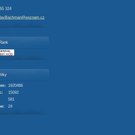
55 324
slavBachman@seznam.cz
Rank
tiky
em:
1920486
c:
15092
581
ne:
24