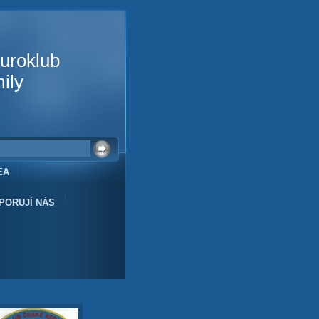
uroklub
ily
EA
PORUJÍ NÁS