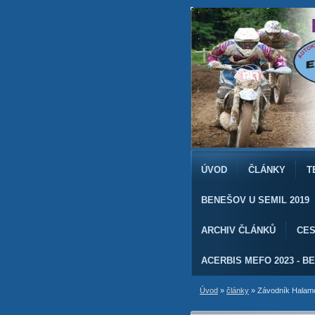
ÚVOD
ČLÁNKY
T
BENEŠOV U SEMIL 2019
ARCHIV ČLÁNKŮ
CES
ACERBIS MEFO 2023 - BE
Úvod
»
články
»
Závodník Halamo