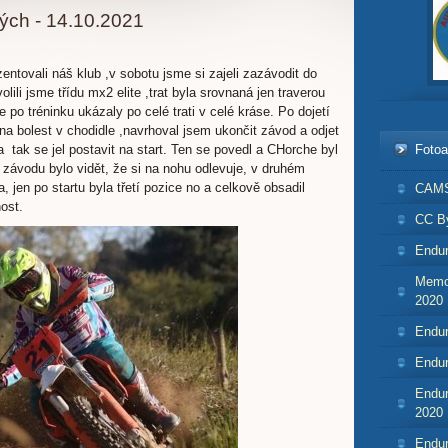
ch - 14.10.2021
entovali náš klub ,v sobotu jsme si zajeli zazávodit do
ili jsme třídu mx2 elite ,trat byla srovnaná jen traverou
e po tréninku ukázaly po celé trati v celé kráse. Po dojetí
na bolest v chodidle ,navrhoval jsem ukončit závod a odjet
 tak se jel postavit na start. Ten se povedl a CHorche byl
Foto
závodu bylo vidět, že si na nohu odlevuje, v druhém
 jen po startu byla třetí pozice no a celkově obsadil
CAMS
ost.
CC By
Endur
Memor
2020
Endur
Endur
Endur
2020
Endur