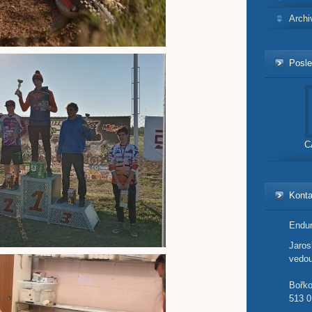
Archi
Posle
C
Konta
Endur
Jaro
vedou
Bořk
513 0