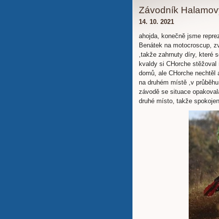
Závodník Halamový
14. 10. 2021
ahojda, konečně jsme reprez
Benátek na motocroscup, zvol
,takže zahrnuty díry, které s
kvaldy si CHorche stěžoval 
domů, ale CHorche nechtěl a
na druhém místě ,v průběhu 
závodě se situace opakovala,
druhé místo, takže spokojen