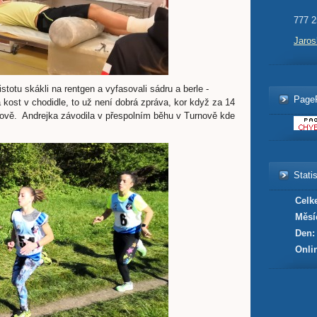
777 2
Jaro
stotu skákli na rentgen a vyfasovali sádru a berle -
Page
kost v chodidle, to už není dobrá zpráva, kor když za 14
šově. Andrejka závodila v přespolním běhu v Turnově kde
Statis
Celk
Měsí
Den:
Onli