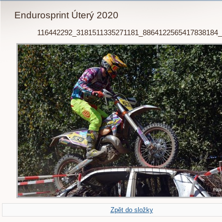
Endurosprint Úterý 2020
116442292_3181511335271181_8864122565417838184
Zpět do složky