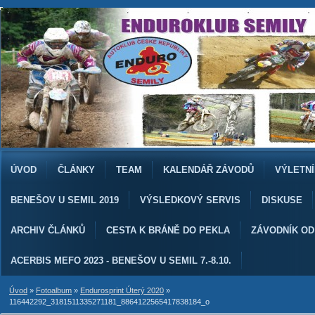
ÚVOD
ČLÁNKY
TEAM
KALENDÁŘ ZÁVODŮ
VÝLETNÍ
BENEŠOV U SEMIL 2019
VÝSLEDKOVÝ SERVIS
DISKUSE
ARCHIV ČLÁNKŮ
CESTA K BRÁNĚ DO PEKLA
ZÁVODNÍK O
ACERBIS MEFO 2023 - BENEŠOV U SEMIL 7.-8.10.
Úvod
»
Fotoalbum
»
Endurosprint Úterý 2020
»
116442292_3181511335271181_8864122565417838184_o