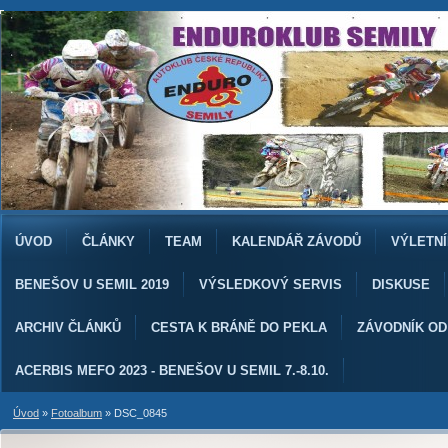
ÚVOD
ČLÁNKY
TEAM
KALENDÁŘ ZÁVODŮ
VÝLETNÍ
BENEŠOV U SEMIL 2019
VÝSLEDKOVÝ SERVIS
DISKUSE
ARCHIV ČLÁNKŮ
CESTA K BRÁNĚ DO PEKLA
ZÁVODNÍK O
ACERBIS MEFO 2023 - BENEŠOV U SEMIL 7.-8.10.
Úvod
»
Fotoalbum
»
DSC_0845