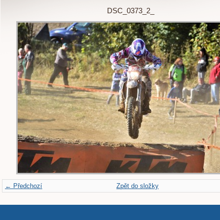
DSC_0373_2_
← Předchozí
Zpět do složky