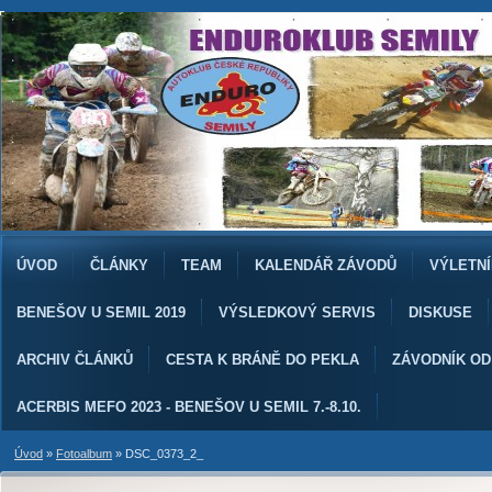
ÚVOD
ČLÁNKY
TEAM
KALENDÁŘ ZÁVODŮ
VÝLETNÍ
BENEŠOV U SEMIL 2019
VÝSLEDKOVÝ SERVIS
DISKUSE
ARCHIV ČLÁNKŮ
CESTA K BRÁNĚ DO PEKLA
ZÁVODNÍK O
ACERBIS MEFO 2023 - BENEŠOV U SEMIL 7.-8.10.
Úvod
»
Fotoalbum
»
DSC_0373_2_