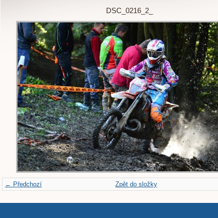
DSC_0216_2_
← Předchozí
Zpět do složky