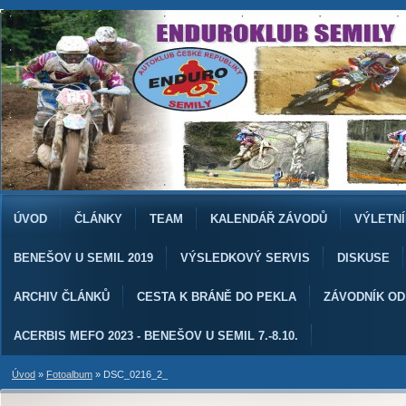
ÚVOD
ČLÁNKY
TEAM
KALENDÁŘ ZÁVODŮ
VÝLETNÍ
BENEŠOV U SEMIL 2019
VÝSLEDKOVÝ SERVIS
DISKUSE
ARCHIV ČLÁNKŮ
CESTA K BRÁNĚ DO PEKLA
ZÁVODNÍK O
ACERBIS MEFO 2023 - BENEŠOV U SEMIL 7.-8.10.
Úvod
»
Fotoalbum
»
DSC_0216_2_