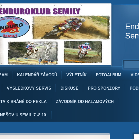
End
Sem
EAM
KALENDÁŘ ZÁVODŮ
VÝLETNÍK
FOTOALBUM
VID
VÝSLEDKOVÝ SERVIS
DISKUSE
PRO SPONZORY
POD
TA K BRÁNĚ DO PEKLA
ZÁVODNÍK OD HALAMOVÝCH
NEŠOV U SEMIL 7.-8.10.