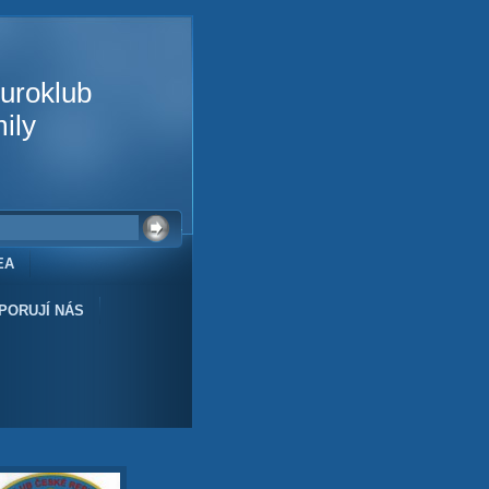
uroklub
ily
EA
PORUJÍ NÁS