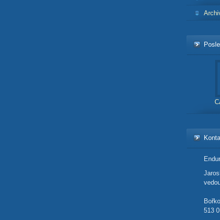
Archi
Posle
C
Konta
Endur
Jaro
vedou
Bořk
513 0