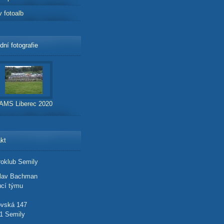
v fotoalb
dní fotografie
AMS Liberec 2020
kt
oklub Semily
slav Bachman
cí týmu
ovská 147
1 Semily