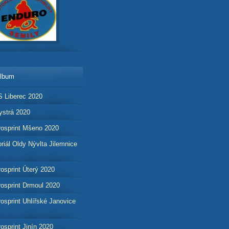
album
 Liberec 2020
strá 2020
osprint Mšeno 2020
iál Oldy Nývlta Jilemnice
osprint Úterý 2020
osprint Drmoul 2020
osprint Uhlířské Janovice
osprint Jinín 2020