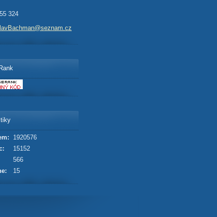
55 324
slavBachman@seznam.cz
Rank
tiky
em:
1920576
c:
15152
566
ne:
15