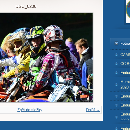
DSC_0206
Foto
CAMS
CC By
Endur
Memor
2020
Endur
Endur
Zpět do složky
Další →
Endur
2020
Endur