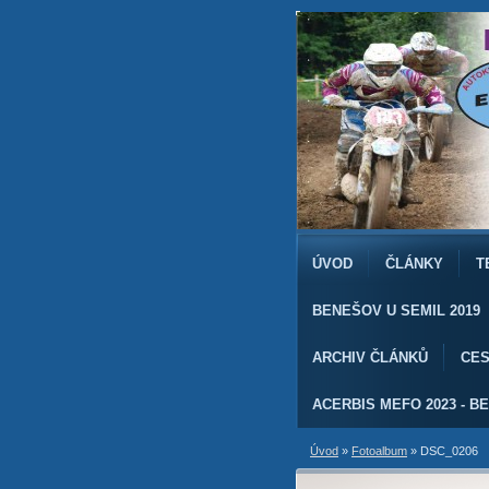
ÚVOD
ČLÁNKY
T
BENEŠOV U SEMIL 2019
ARCHIV ČLÁNKŮ
CES
ACERBIS MEFO 2023 - BE
Úvod
»
Fotoalbum
»
DSC_0206