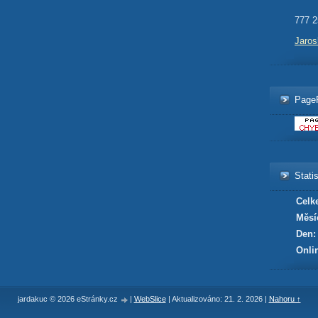
777 2
Jaro
Page
Statis
Celk
Měsí
Den:
Onli
jardakuc © 2026 eStránky.cz
|
WebSlice
|
Aktualizováno: 21. 2. 2026
|
Nahoru ↑