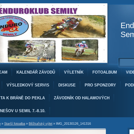
End
Sem
EAM
KALENDÁŘ ZÁVODŮ
VÝLETNÍK
FOTOALBUM
VID
VÝSLEDKOVÝ SERVIS
DISKUSE
PRO SPONZORY
POD
TA K BRÁNĚ DO PEKLA
ZÁVODNÍK OD HALAMOVÝCH
NEŠOV U SEMIL 7.-8.10.
b
»
Starší fotoalba
»
Běžkařský výlet
»
IMG_20130126_141316