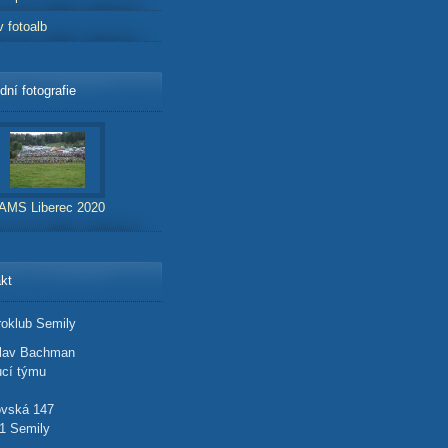
v fotoalb
dní fotografie
AMS Liberec 2020
kt
oklub Semily
slav Bachman
cí týmu
ovská 147
1 Semily