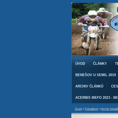
ÚVOD
ČLÁNKY
T
BENEŠOV U SEMIL 2019
ARCHIV ČLÁNKŮ
CES
ACERBIS MEFO 2023 - BE
Úvod
»
Fotoalbum
»
Archiv fotoal