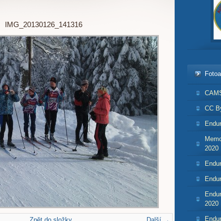
IMG_20130126_141316
Foto
CAMS
CC By
Endur
Memor
2020
Endur
Endur
Endur
2020
Endur
Zpět do složky
Další →