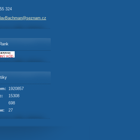
55 324
slavBachman@seznam.cz
Rank
tiky
em:
1920857
c:
15308
698
ne:
27