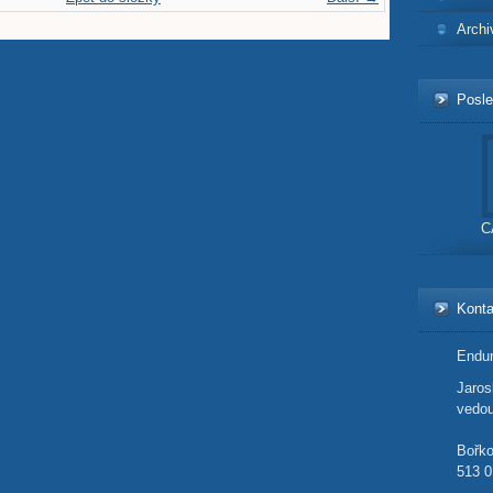
Archi
Posle
C
Konta
Endur
Jaro
vedou
Bořk
513 0