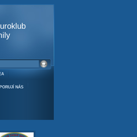
uroklub
ily
EA
PORUJÍ NÁS