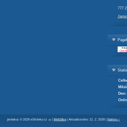
777 2
Jaro
Page
Statis
Celk
Měsí
Den:
Onli
jardakuc © 2026 eStránky.cz
|
WebSlice
|
Aktualizováno: 21. 2. 2026
|
Nahoru ↑