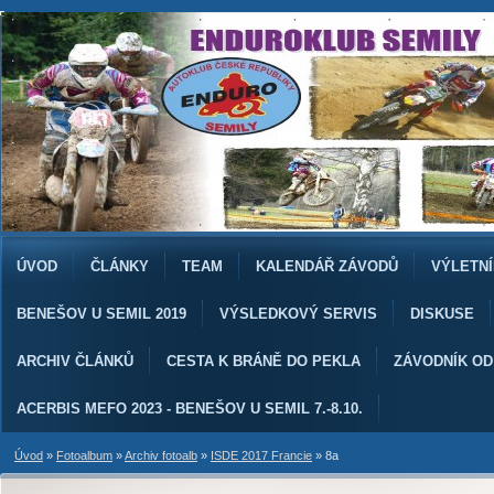
ÚVOD
ČLÁNKY
TEAM
KALENDÁŘ ZÁVODŮ
VÝLETNÍ
BENEŠOV U SEMIL 2019
VÝSLEDKOVÝ SERVIS
DISKUSE
ARCHIV ČLÁNKŮ
CESTA K BRÁNĚ DO PEKLA
ZÁVODNÍK O
ACERBIS MEFO 2023 - BENEŠOV U SEMIL 7.-8.10.
Úvod
»
Fotoalbum
»
Archiv fotoalb
»
ISDE 2017 Francie
»
8a