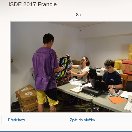
ISDE 2017 Francie
8a
← Předchozí
Zpět do složky