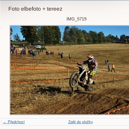
Foto elbefoto + tereez
IMG_5719
← Předchozí
Zpět do složky