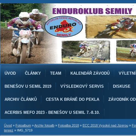
ÚVOD
ČLÁNKY
TEAM
KALENDÁŘ ZÁVODŮ
VÝLETNÍ
BENEŠOV U SEMIL 2019
VÝSLEDKOVÝ SERVIS
DISKUSE
ARCHIV ČLÁNKŮ
CESTA K BRÁNĚ DO PEKLA
ZÁVODNÍK O
ACERBIS MEFO 2023 - BENEŠOV U SEMIL 7.-8.10.
Úvod
»
Fotoalbum
»
Archiv fotoalb
»
Fotoalba 2018
»
ECC 2018 Vysoké nad Jizerou
»
Fo
tereez
»
IMG_5719