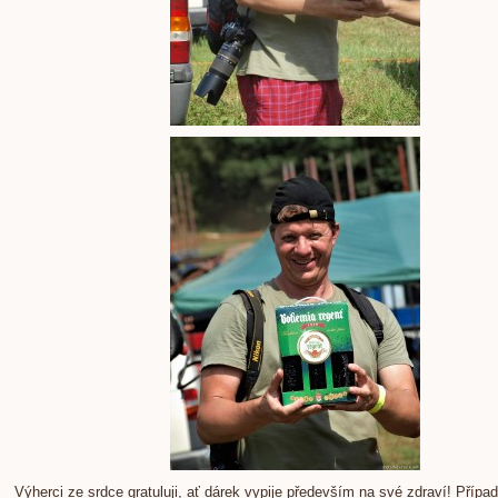
Výherci ze srdce gratuluji, ať dárek vypije především na své zdraví! Případ