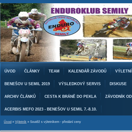
ÚVOD
ČLÁNKY
TEAM
KALENDÁŘ ZÁVODŮ
VÝLETNÍ
BENEŠOV U SEMIL 2019
VÝSLEDKOVÝ SERVIS
DISKUSE
ARCHIV ČLÁNKŮ
CESTA K BRÁNĚ DO PEKLA
ZÁVODNÍK O
ACERBIS MEFO 2023 - BENEŠOV U SEMIL 7.-8.10.
Úvod
»
Výletník
»
Soutěž s výletníkem - předání ceny