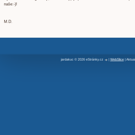
naše:-)!
M.D.
jardakuc © 2026 eStránky.cz
|
WebSlice
|
Aktua