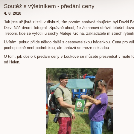
Soutěž s výletníkem - předání ceny
4. 8. 2018
Jak jste už jistě zjistili v diskuzi, tím prvním správně tipujícím byl David B
Dejv. Náš dvorní fotograf. Správně uhodl, že Zemanovi strávili letošní dov
Třeboni, kde se vyfotili u sochy Matěje Krčína, zakladatele místních rybní
Uvítám, pokud přijde někdo další s cestovatelskou hádankou. Cena pro vý
pochopitelně není podmínkou, ale fantazii se meze nekladou.
O tom, jak došlo k předání ceny v Loukově se můžete přesvědčit v malé fo
od Helen.