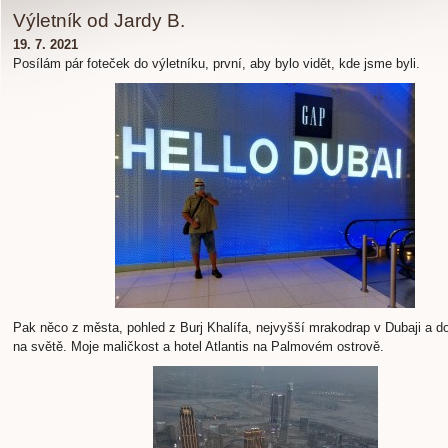
Výletník od Jardy B.
19. 7. 2021
Posílám pár foteček do výletníku, první, aby bylo vidět, kde jsme byli.
Pak něco z města, pohled z Burj Khalífa, nejvyšší mrakodrap v Dubaji a 
na světě. Moje maličkost a hotel Atlantis na Palmovém ostrově.