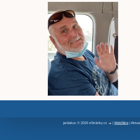
jardakuc © 2026 eStránky.cz
|
WebSlice
|
Aktua