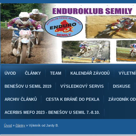
ÚVOD
ČLÁNKY
TEAM
KALENDÁŘ ZÁVODŮ
VÝLETNÍ
BENEŠOV U SEMIL 2019
VÝSLEDKOVÝ SERVIS
DISKUSE
ARCHIV ČLÁNKŮ
CESTA K BRÁNĚ DO PEKLA
ZÁVODNÍK O
ACERBIS MEFO 2023 - BENEŠOV U SEMIL 7.-8.10.
Úvod
»
články
»
Výletník od Jardy B.