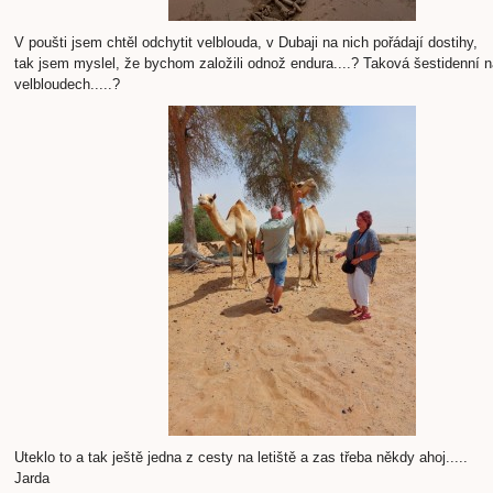
V poušti jsem chtěl odchytit velblouda, v Dubaji na nich pořádají dostihy,
tak jsem myslel, že bychom založili odnož endura....? Taková šestidenní 
velbloudech.....?
Uteklo to a tak ještě jedna z cesty na letiště a zas třeba někdy ahoj.....
Jarda