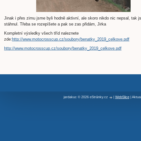
Jinak i přes zimu jsme byli hodně aktivní, ale skoro nikdo nic nepsal, tak 
stáhnul. Třeba se rozepíšete a pak se zas přidám, Jirka
Kompletní výsledky všech tříd naleznete
zde:
http://www.motocrosscup.cz/soubory/benatky_2019_celkove.pdf
http://www.motocrosscup.cz/soubory/benatky_2019_celkove.pdf
jardakuc © 2026 eStránky.cz
|
WebSlice
|
Aktua