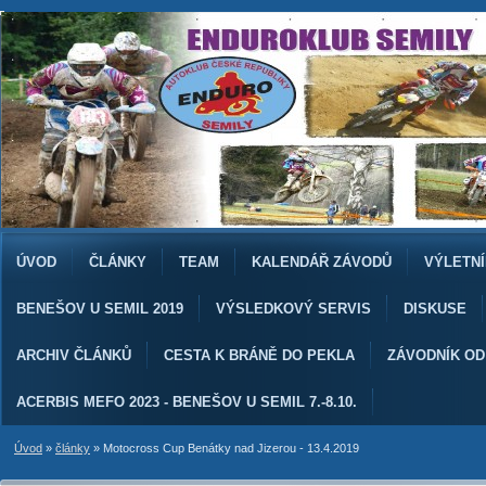
ÚVOD
ČLÁNKY
TEAM
KALENDÁŘ ZÁVODŮ
VÝLETNÍ
BENEŠOV U SEMIL 2019
VÝSLEDKOVÝ SERVIS
DISKUSE
ARCHIV ČLÁNKŮ
CESTA K BRÁNĚ DO PEKLA
ZÁVODNÍK O
ACERBIS MEFO 2023 - BENEŠOV U SEMIL 7.-8.10.
Úvod
»
články
»
Motocross Cup Benátky nad Jizerou - 13.4.2019