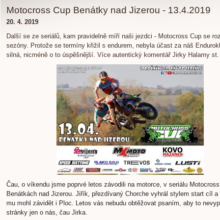
Motocross Cup Benátky nad Jizerou - 13.4.2019
20. 4. 2019
Další se ze seriálů, kam pravidelně míří naši jezdci - Motocross Cup se ro
sezóny. Protože se termíny křižil s endurem, nebyla účast za náš Endurok
silná, nicméně o to úspěšnější. Více autentický komentář Jirky Halamy st.
Čau, o víkendu jsme poprvé letos závodili na motorce, v seriálu Motocros
Benátkách nad Jizerou. Jiřík, přezdívaný Chorche vyhrál stylem start cíl 
mu mohl závidět i Ploc. Letos vás nebudu obtěžovat psaním, aby to nevyp
stránky jen o nás, čau Jirka.