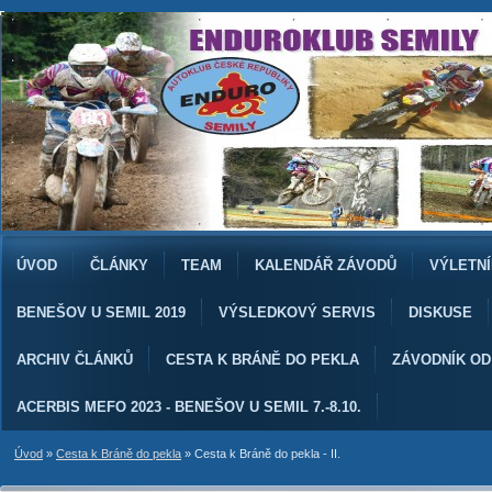
ÚVOD
ČLÁNKY
TEAM
KALENDÁŘ ZÁVODŮ
VÝLETNÍ
BENEŠOV U SEMIL 2019
VÝSLEDKOVÝ SERVIS
DISKUSE
ARCHIV ČLÁNKŮ
CESTA K BRÁNĚ DO PEKLA
ZÁVODNÍK O
ACERBIS MEFO 2023 - BENEŠOV U SEMIL 7.-8.10.
Úvod
»
Cesta k Bráně do pekla
»
Cesta k Bráně do pekla - II.