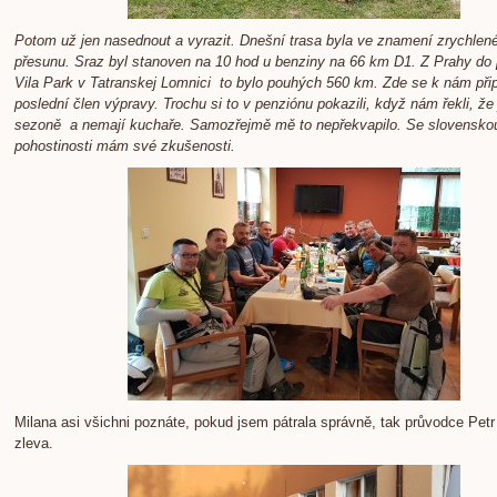
Potom už jen nasednout a vyrazit. Dnešní trasa byla ve znamení zrychlen
přesunu. Sraz byl stanoven na 10 hod u benziny na 66 km D1. Z Prahy do
Vila Park v Tatranskej Lomnici to bylo pouhých 560 km. Zde se k nám přip
poslední člen výpravy. Trochu si to v penziónu pokazili, když nám řekli, že
sezoně a nemají kuchaře. Samozřejmě mě to nepřekvapilo. Se slovensko
pohostinosti mám své zkušenosti.
Milana asi všichni poznáte, pokud jsem pátrala správně, tak průvodce Petr 
zleva.