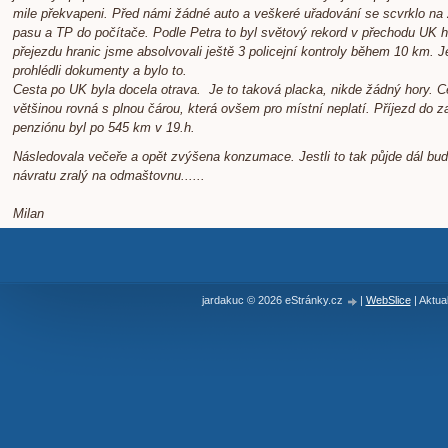
mile překvapeni. Před námi žádné auto a veškeré uřadování se scvrklo na
pasu a TP do počítače. Podle Petra to byl světový rekord v přechodu UK h
přejezdu hranic jsme absolvovali ještě 3 policejní kontroly během 10 km. 
prohlédli dokumenty a bylo to.
Cesta po UK byla docela otrava. Je to taková placka, nikde žádný hory. C
většinou rovná s plnou čárou, která ovšem pro místní neplatí. Příjezd do
penziónu byl po 545 km v 19.h.
Následovala večeře a opět zvýšena konzumace. Jestli to tak půjde dál bu
návratu zralý na odmaštovnu......
Milan
jardakuc © 2026 eStránky.cz
|
WebSlice
|
Aktua